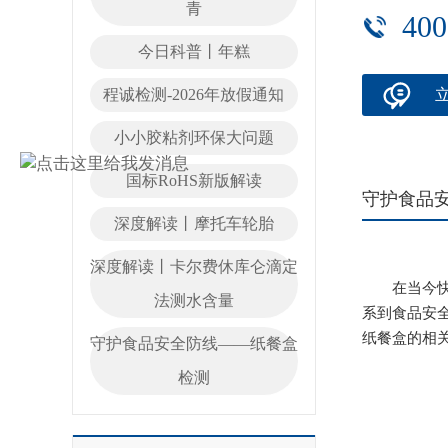
青
400
今日科普丨年糕
程诚检测-2026年放假通知
小小胶粘剂环保大问题
国标RoHS新版解读
守护食品
深度解读丨摩托车轮胎
深度解读丨卡尔费休库仑滴定
在当今快节
法测水含量
系到食品安
纸餐盒的相
守护食品安全防线——纸餐盒
检测